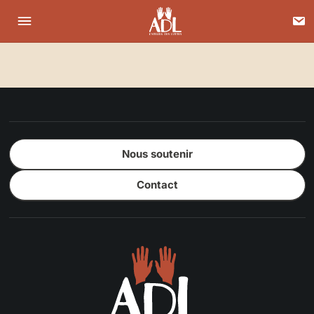
C
Menu
L'atelier des luttes
Nous soutenir
Contact